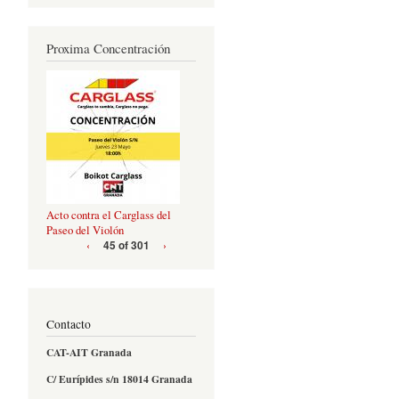
Proxima Concentración
Acto contra el Carglass del
Paseo del Violón
‹
›
45 of 301
Contacto
CAT-AIT Granada
C/ Eurípides s/n 18014 Granada