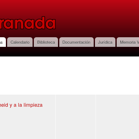
Pasar al
contenido
principal
as
Calendario
Biblioteca
Documentación
Jurídica
Memoria V
eid y a la limpieza