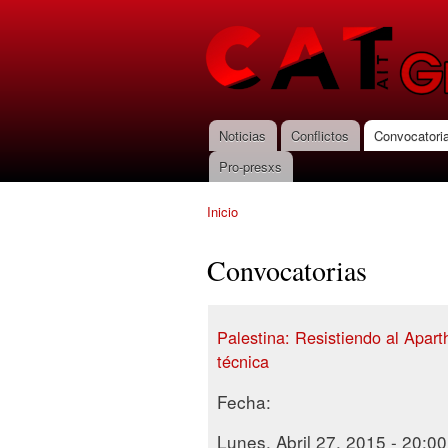
CNT-AIT
Granada
Noticias
Conflictos
Convocatori
Menú principal
Pro-presxs
Inicio
Se encuentra usted aquí
Convocatorias
Palestina: Resistiendo al Aparth
técnica
Fecha:
Lunes, Abril 27, 2015 - 20:00