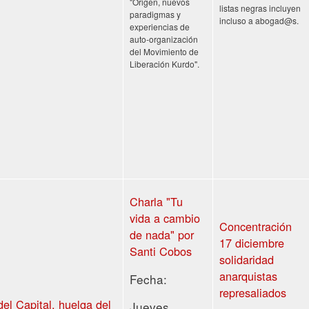
"Origen, nuevos
listas negras incluyen
paradigmas y
incluso a abogad@s.
experiencias de
auto-organización
del Movimiento de
Liberación Kurdo".
Charla "Tu
vida a cambio
Concentración
de nada" por
17 diciembre
Santi Cobos
solidaridad
anarquistas
Fecha:
del Capital, huelga del
Jueves,