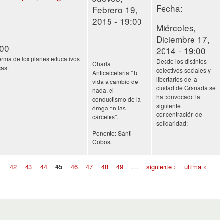
Fecha:
Febrero 19,
2015 - 19:00
Miércoles,
Diciembre 17,
:00
2014 - 19:00
orma de los planes educativos
Desde los distintos
Charla
cas.
colectivos sociales y
Anticarcelaria "Tu
libertarios de la
vida a cambio de
ciudad de Granada se
nada, el
ha convocado la
conductismo de la
siguiente
droga en las
concentración de
cárceles".
solidaridad:
Ponente: Santi
Cobos.
1
42
43
44
45
46
47
48
49
…
siguiente ›
última »