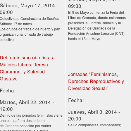
Sábado, Mayo 17, 2014 -
09:30
09:00
El 9 de Mayo comienza la Feria del
Libro de Granada, donde estaremos
Colectividad Constructora de Sueños
presentes la Librería Bakakai y la
Sábado 17 de mayo
Delegación de Granada de la
Los grupos de trabajo de huerto y pan
Fundación Anselmo Lorenzo (CNT),
organizan una jornada de trabajo
hasta el 18 de Mayo.
colectivo
Del feminismo obrerista a
Mujeres Libres. Teresa
Claramunt y Soledad
Jornadas "Feminismos,
Derechos Reproductivos y
Diversidad Sexual"
Fecha:
Fecha:
Martes, Abril 22, 2014 -
12:00
Jueves, Abril 3, 2014 -
Dentro de las jornadas feministas viene
20:00
una compañera desde fuera
Salud compañeras, compañeros;
de Granada conocida por varias
publicaciones sobre la historia