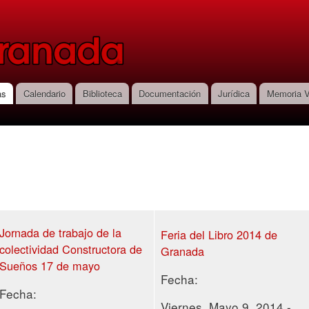
Pasar al
contenido
principal
as
Calendario
Biblioteca
Documentación
Jurídica
Memoria V
Jornada de trabajo de la
Feria del Libro 2014 de
colectividad Constructora de
Granada
Sueños 17 de mayo
Fecha:
Fecha:
Viernes, Mayo 9, 2014 -