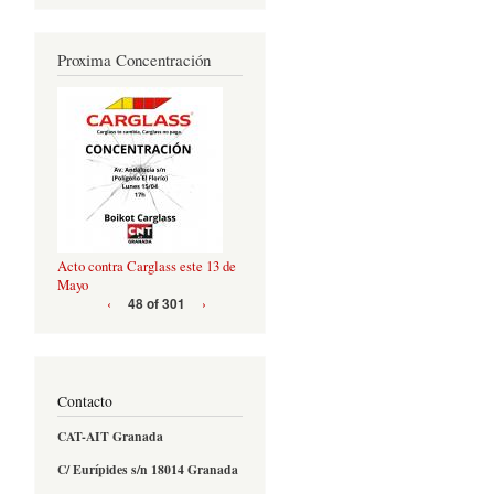
Proxima Concentración
Acto contra Carglass este 13 de
Mayo
‹
›
48 of 301
Contacto
CAT-AIT Granada
C/ Eurípides s/n 18014 Granada