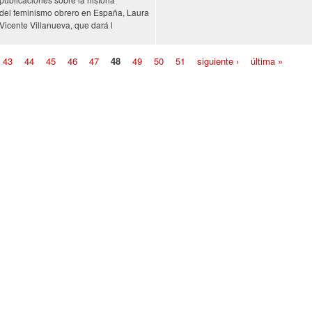
del feminismo obrero en España, Laura
Vicente Villanueva, que dará l
43
44
45
46
47
48
49
50
51
siguiente ›
última »