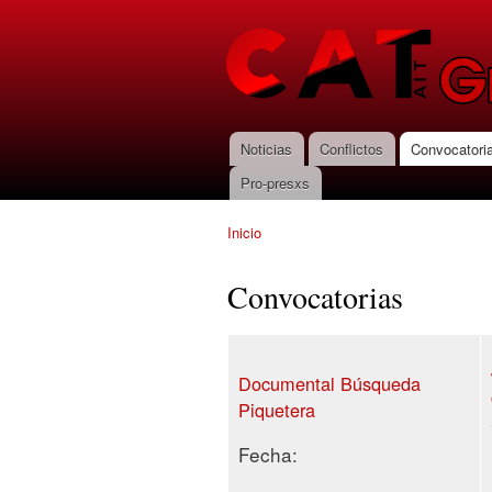
CNT-AIT
Granada
Noticias
Conflictos
Convocatori
Menú principal
Pro-presxs
Inicio
Se encuentra usted aquí
Convocatorias
Documental Búsqueda
Piquetera
Fecha: