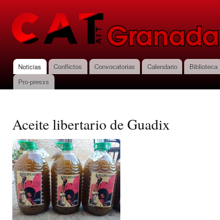
Pas
con
CNT-AIT
prin
Granada
Noticias
Conflictos
Convocatorias
Calendario
Biblioteca
Menú principal
Pro-presxs
Aceite libertario de Guadix