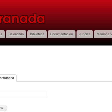
Pasar al
contenido
principal
as
Calendario
Biblioteca
Documentación
Jurídica
Memoria V
contraseña
(solapa activa)