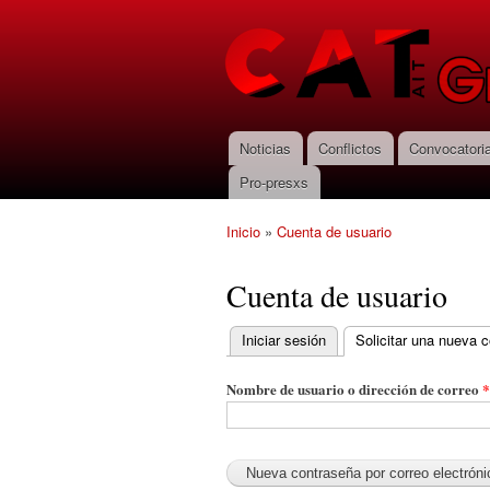
CNT-AIT
Granada
Noticias
Conflictos
Convocatori
Menú principal
Pro-presxs
Inicio
»
Cuenta de usuario
Se encuentra usted aquí
Cuenta de usuario
Iniciar sesión
Solicitar una nueva 
Solapas principales
Nombre de usuario o dirección de correo
*