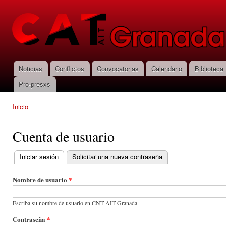
Pas
con
CNT-AIT
prin
Granada
Noticias
Conflictos
Convocatorias
Calendario
Biblioteca
Menú principal
Pro-presxs
Inicio
Se encuentra usted aquí
Cuenta de usuario
Iniciar sesión
(solapa activa)
Solicitar una nueva contraseña
Solapas principales
Nombre de usuario
*
Escriba su nombre de usuario en CNT-AIT Granada.
Contraseña
*